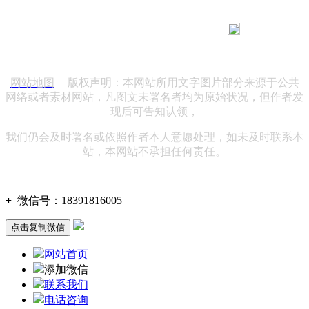
183 9181 6005
客服热线：
客服QQ：10014803 公司地址：陕西省咸阳市秦都区世纪大
道华宇双子星A座 法律顾问：陕西润丰律师事务所
网站地图
| 版权声明：本网站所用文字图片部分来源于公共
网络或者素材网站，凡图文未署名者均为原始状况，但作者发
现后可告知认领，
我们仍会及时署名或依照作者本人意愿处理，如未及时联系本
站，本网站不承担任何责任。
+
微信号：
18391816005
点击复制微信
网站首页
添加微信
联系我们
电话咨询