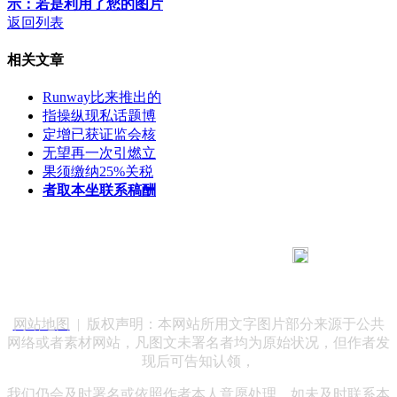
示：若是利用了您的图片
返回列表
相关文章
Runway比来推出的
指操纵现私话题博
定增已获证监会核
无望再一次引燃立
果须缴纳25%关税
者取本坐联系稿酬
183 9181 6005
客服热线：
客服QQ：10014803 公司地址：陕西省咸阳市秦都区世纪大
道华宇双子星A座 法律顾问：陕西润丰律师事务所
网站地图
| 版权声明：本网站所用文字图片部分来源于公共
网络或者素材网站，凡图文未署名者均为原始状况，但作者发
现后可告知认领，
我们仍会及时署名或依照作者本人意愿处理，如未及时联系本